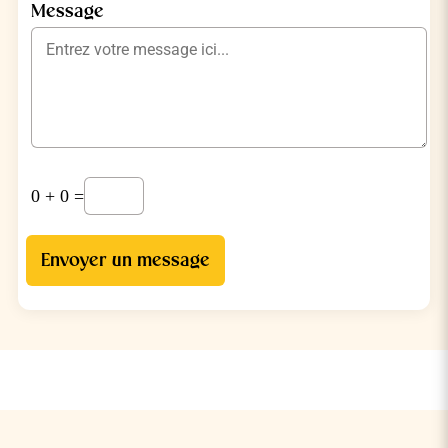
Message
0
+
0
=
Envoyer un message