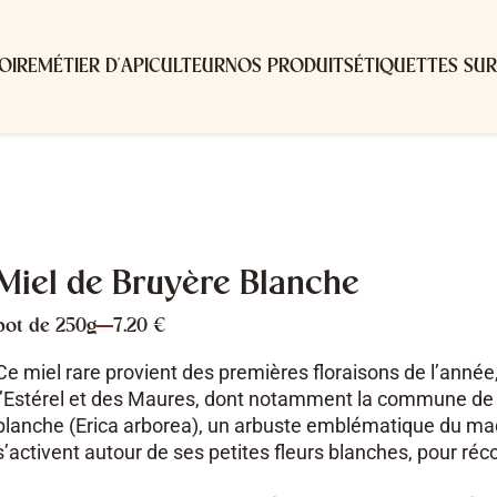
OIRE
MÉTIER D'APICULTEUR
NOS PRODUITS
ÉTIQUETTES SU
Miel de Bruyère Blanche
pot de 250g
7.20 €
Ce miel rare provient des premières floraisons de l’année, 
l’Estérel et des Maures, dont notamment la commune de R
blanche (Erica arborea), un arbuste emblématique du maquis
s’activent autour de ses petites fleurs blanches, pour réco